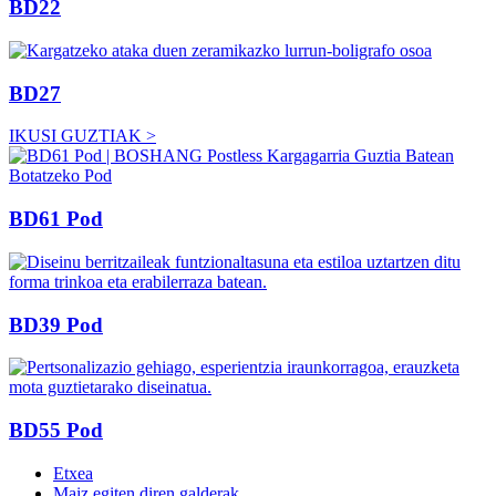
BD22
BD27
IKUSI GUZTIAK >
BD61 Pod
BD39 Pod
BD55 Pod
Etxea
Maiz egiten diren galderak