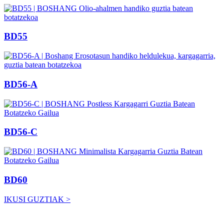
BD55
BD56-A
BD56-C
BD60
IKUSI GUZTIAK >