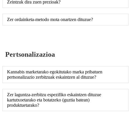
Zeintzuk dira zuen prezioak?
Zer ordainketa-metodo mota onartzen dituzue?
Pertsonalizazioa
Kannabis marketarako egokitutako marka pribatuen
pertsonalizazio zerbitzuak eskaintzen al dituzue?
Zer laguntza-zerbitzu espezifiko eskaintzen dituzue
kartutxoetarako eta botatzeko (guztia batean)
produktuetarako?