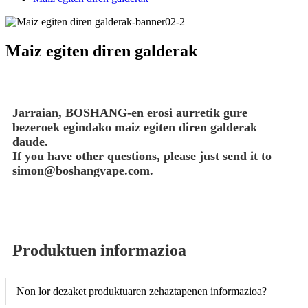
Maiz egiten diren galderak
Jarraian, BOSHANG-en erosi aurretik gure
bezeroek egindako maiz egiten diren galderak
daude.
If you have other questions, please just send it to
simon@boshangvape.com.
Produktuen informazioa
Non lor dezaket produktuaren zehaztapenen informazioa?