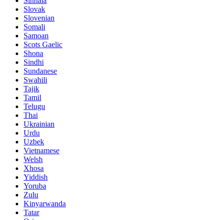
Sinhala
Slovak
Slovenian
Somali
Samoan
Scots Gaelic
Shona
Sindhi
Sundanese
Swahili
Tajik
Tamil
Telugu
Thai
Ukrainian
Urdu
Uzbek
Vietnamese
Welsh
Xhosa
Yiddish
Yoruba
Zulu
Kinyarwanda
Tatar