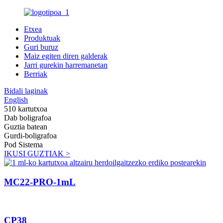
Etxea
Produktuak
Guri buruz
Maiz egiten diren galderak
Jarri gurekin harremanetan
Berriak
Bidali laginak
English
510 kartutxoa
Dab boligrafoa
Guztia batean
Gurdi-boligrafoa
Pod Sistema
IKUSI GUZTIAK >
MC22-PRO-1mL
CP38