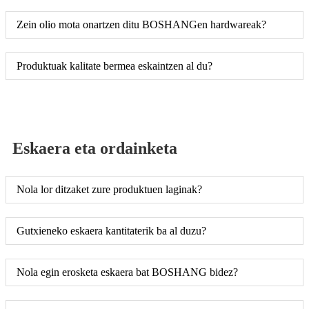
Zein olio mota onartzen ditu BOSHANGen hardwareak?
Produktuak kalitate bermea eskaintzen al du?
Eskaera eta ordainketa
Nola lor ditzaket zure produktuen laginak?
Gutxieneko eskaera kantitaterik ba al duzu?
Nola egin erosketa eskaera bat BOSHANG bidez?