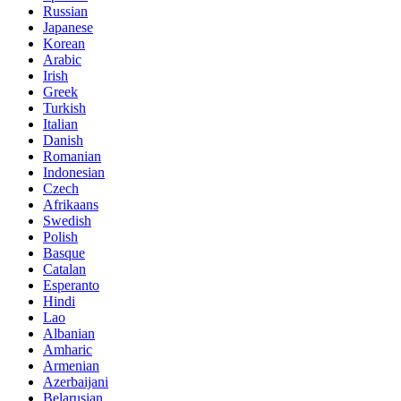
Russian
Japanese
Korean
Arabic
Irish
Greek
Turkish
Italian
Danish
Romanian
Indonesian
Czech
Afrikaans
Swedish
Polish
Basque
Catalan
Esperanto
Hindi
Lao
Albanian
Amharic
Armenian
Azerbaijani
Belarusian