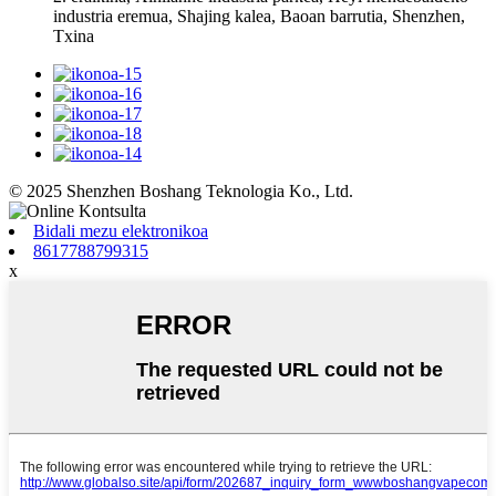
industria eremua, Shajing kalea, Baoan barrutia, Shenzhen,
Txina
© 2025 Shenzhen Boshang Teknologia Ko., Ltd.
Bidali mezu elektronikoa
8617788799315
x