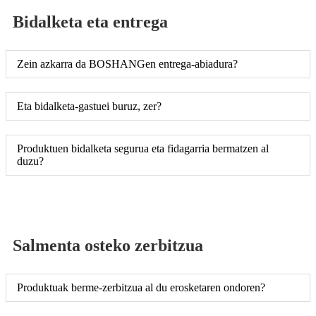
Bidalketa eta entrega
Zein azkarra da BOSHANGen entrega-abiadura?
Eta bidalketa-gastuei buruz, zer?
Produktuen bidalketa segurua eta fidagarria bermatzen al
duzu?
Salmenta osteko zerbitzua
Produktuak berme-zerbitzua al du erosketaren ondoren?