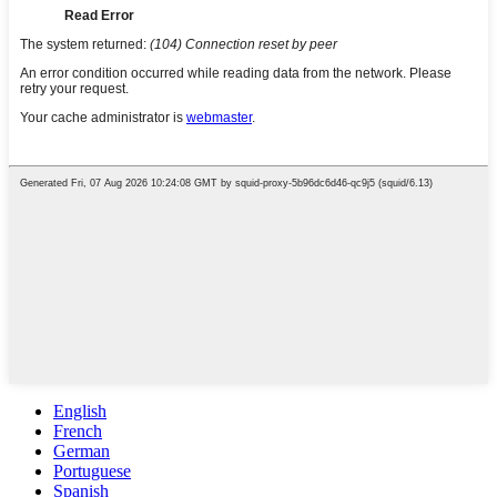
English
French
German
Portuguese
Spanish