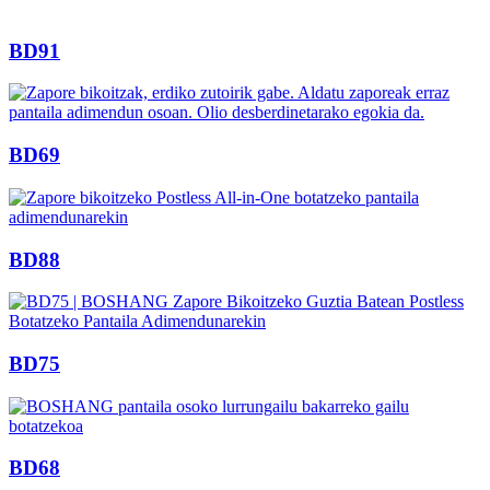
BD91
BD69
BD88
BD75
BD68