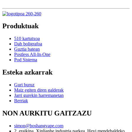
Produktuak
510 kartutxoa
Dab boligrafoa
Guztia batean
Postless All-In-One
Pod Sistema
Esteka azkarrak
Guri buruz
Maiz egiten diren galderak
Jarri gurekin harremanetan
Berriak
NON AURKITU GAITZAZU
simon@boshangvape.com
2. eraikina, Xinlianhe industria parkea, Heyi mendebaldeko