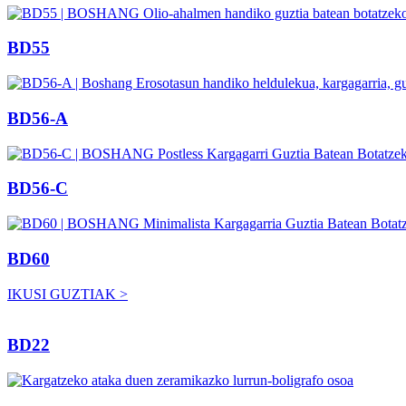
BD55
BD56-A
BD56-C
BD60
IKUSI GUZTIAK >
BD22