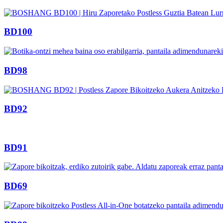
BD100
BD98
BD92
BD91
BD69