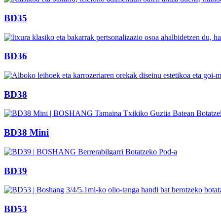
BD35
BD36
BD38
BD38 Mini
BD39
BD53