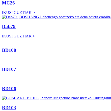
MC26
IKUSI GUZTIAK >
Dab79
IKUSI GUZTIAK >
BD108
BD107
BD106
BD103