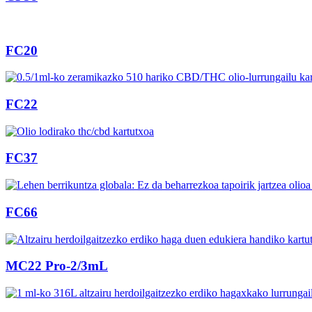
FC20
FC22
FC37
FC66
MC22 Pro-2/3mL